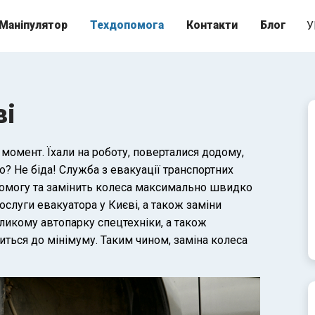
Маніпулятор
Техдопомога
Контакти
Блог
У
ві
 момент. Їхали на роботу, поверталися додому,
? Не біда! Служба з евакуації транспортних
опомогу та замінить колеса максимально швидко
ослуги евакуатора у Києві, а також заміни
еликому автопарку спецтехніки, а також
иться до мінімуму. Таким чином, заміна колеса