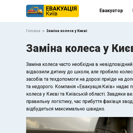
Евакуатор
>
Головна
Заміна колеса у Києві
Заміна колеса у Киє
Заміна колеса часто необхідна в невідповідний
відвозили дитину до школи, але пробило колесо
засобів та техдопомоги на дорозі приїде на д
та недорого. Компанія «Евакуація.Київ» надає п
колеса у Києві та Київській області. Завдяки в
правильну логістику, час прибуття фахівця звод
відбудеться максимально швидко.