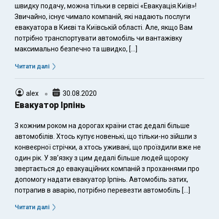
швидку подачу, можна тільки в сервісі «Евакуація.Київ»!
Звичайно, існує чимало компаній, які надають послуги
евакуатора в Києві та Київській області. Але, якщо Вам
потрібно транспортувати автомобіль чи вантажівку
максимально безпечно та швидко, […]
Читати далі
alex
30.08.2020
Евакуатор Ірпінь
З кожним роком на дорогах країни стає дедалі більше
автомобілів. Хтось купує новенькі, що тільки-но зійшли з
конвеєрної стрічки, а хтось уживані, що проїздили вже не
один рік. У зв’язку з цим дедалі більше людей щороку
звертається до евакуаційних компаній з проханнями про
допомогу надати евакуатор Ірпінь. Автомобіль затих,
потрапив в аварію, потрібно перевезти автомобіль […]
Читати далі