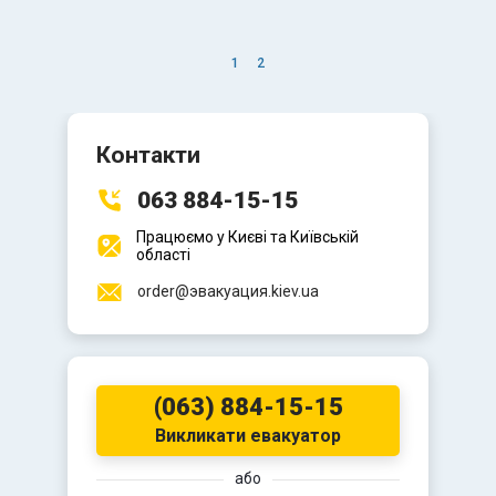
1
2
Навігація
записів
Контакти
063 884-15-15
Працюємо у Києві та Київській
області
order@эвакуация.kiev.ua
(063) 884-15-15
Викликати евакуатор
або