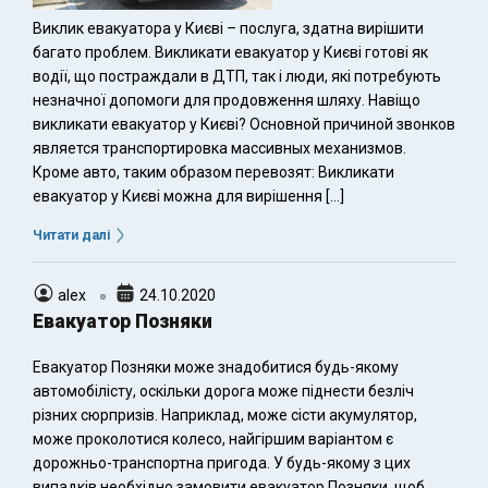
Виклик евакуатора у Києві – послуга, здатна вирішити
багато проблем. Викликати евакуатор у Києві готові як
водії, що постраждали в ДТП, так і люди, які потребують
незначної допомоги для продовження шляху. Навіщо
викликати евакуатор у Києві? Основной причиной звонков
является транспортировка массивных механизмов.
Кроме авто, таким образом перевозят: Викликати
евакуатор у Києві можна для вирішення […]
Читати далі
alex
24.10.2020
Евакуатор Позняки
Евакуатор Позняки може знадобитися будь-якому
автомобілісту, оскільки дорога може піднести безліч
різних сюрпризів. Наприклад, може сісти акумулятор,
може проколотися колесо, найгіршим варіантом є
дорожньо-транспортна пригода. У будь-якому з цих
випадків необхідно замовити евакуатор Позняки, щоб